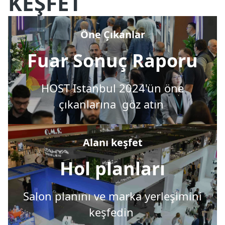
KEŞFET
Öne Çıkanlar
Fuar Sonuç Raporu
HOST Istanbul 2024'ün öne
çıkanlarına göz atın
Alanı keşfet
Hol planları
Salon planını ve marka yerleşimini
keşfedin