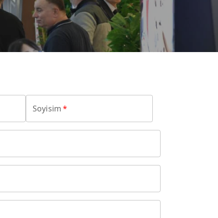
Soyisim
*