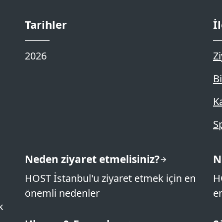
Tarihler
İ
2026
Zi
Bi
K
S
Neden ziyaret etmelisiniz?
N
HOST İstanbul'u ziyaret etmek için en
H
önemli nedenler
e
k