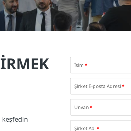
DİRMEK
İsim
*
Şirket E-posta Adresi
*
Ünvan
*
e keşfedin
Şirket Adı
*