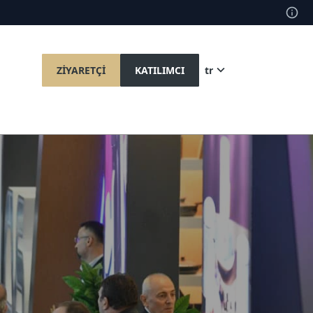
ZİYARETÇİ
KATILIMCI
tr