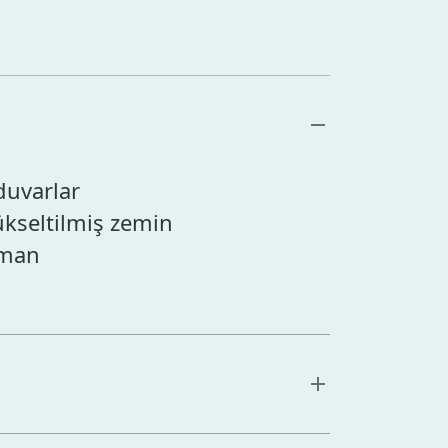
duvarlar
ükseltilmiş zemin
pman