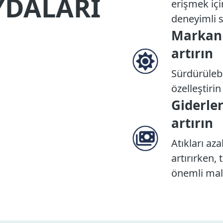
YDALARI
erişmek iç
deneyimli s
Markanı
artırın
Sürdürülebi
özelleştiri
Giderler
artırın
Atıkları aza
artırırken,
önemli mali