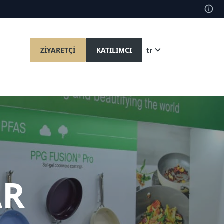
ZİYARETÇİ
KATILIMCI
tr
AR