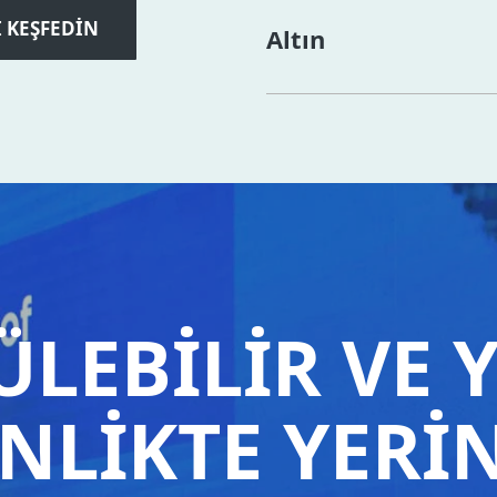
İ KEŞFEDİN
Altın
LEBİLİR VE Y
İNLİKTE YERİN