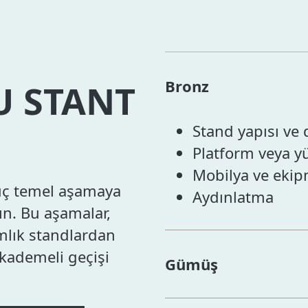
Bronz
U STANT
Stand yapısı ve 
Platform veya y
Mobilya ve eki
üç temel aşamaya
Aydınlatma
ın. Bu aşamalar,
ımlık standlardan
 kademeli geçişi
Gümüş