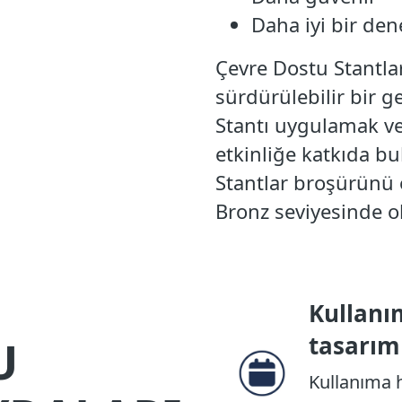
Daha iyi bir de
Çevre Dostu Stantlar,
sürdürülebilir bir g
Stantı uygulamak ve
etkinliğe katkıda b
Stantlar broşürünü 
Bronz seviyesinde o
Kullanı
U
tasarım
Kullanıma h